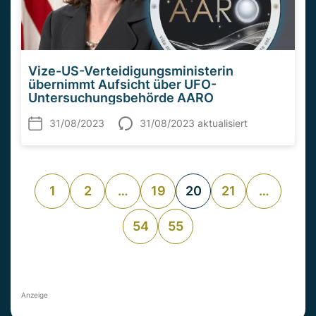
Vize-US-Verteidigungsministerin
übernimmt Aufsicht über UFO-
Untersuchungsbehörde AARO
31/08/2023
31/08/2023 aktualisiert
1
2
…
19
20
21
…
54
55
Anzeige