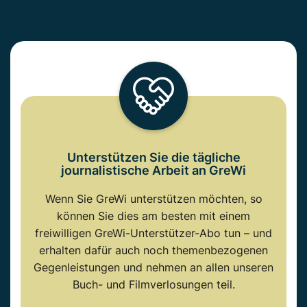
Unterstützen Sie die tägliche
journalistische Arbeit an GreWi
Wenn Sie GreWi unterstützen möchten, so
können Sie dies am besten mit einem
freiwilligen GreWi-Unterstützer-Abo tun – und
erhalten dafür auch noch themenbezogenen
Gegenleistungen und nehmen an allen unseren
Buch- und Filmverlosungen teil.