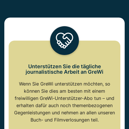
Unterstützen Sie die tägliche
journalistische Arbeit an GreWi
Wenn Sie GreWi unterstützen möchten, so
können Sie dies am besten mit einem
freiwilligen GreWi-Unterstützer-Abo tun – und
erhalten dafür auch noch themenbezogenen
Gegenleistungen und nehmen an allen unseren
Buch- und Filmverlosungen teil.