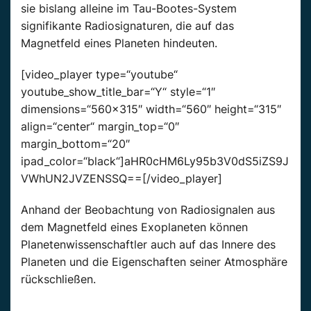
sie bislang alleine im Tau-Bootes-System
signifikante Radiosignaturen, die auf das
Magnetfeld eines Planeten hindeuten.
[video_player type=“youtube“
youtube_show_title_bar=“Y“ style=“1″
dimensions=“560×315″ width=“560″ height=“315″
align=“center“ margin_top=“0″
margin_bottom=“20″
ipad_color=“black“]aHR0cHM6Ly95b3V0dS5iZS9J
VWhUN2JVZENSSQ==[/video_player]
Anhand der Beobachtung von Radiosignalen aus
dem Magnetfeld eines Exoplaneten können
Planetenwissenschaftler auch auf das Innere des
Planeten und die Eigenschaften seiner Atmosphäre
rückschließen.