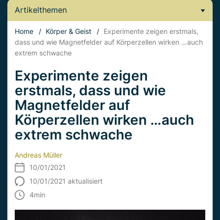
Artikelthemen
Home
/
Körper & Geist
/
Experimente zeigen erstmals,
dass und wie Magnetfelder auf Körperzellen wirken …auch
extrem schwache
Experimente zeigen
erstmals, dass und wie
Magnetfelder auf
Körperzellen wirken …auch
extrem schwache
Andreas Müller
10/01/2021
10/01/2021 aktualisiert
4
min