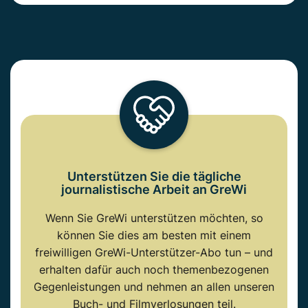
Unterstützen Sie die tägliche
journalistische Arbeit an GreWi
Wenn Sie GreWi unterstützen möchten, so
können Sie dies am besten mit einem
freiwilligen GreWi-Unterstützer-Abo tun – und
erhalten dafür auch noch themenbezogenen
Gegenleistungen und nehmen an allen unseren
Buch- und Filmverlosungen teil.