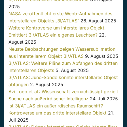
2025
NASA veröffentlicht erste Webb-Aufnahmen des
interstellaren Objekts „3I/ATLAS“
26. August 2025
Weitere Kontroverse um interstellares Objekt.
Emittiert 3I/ATLAS ein eigenes Leuchten?
22.
August 2025
Neuste Beobachtungen zeigen Wassersublimation
aus interstellarem Objekt 3I/ATLAS
9. August 2025
3I/ATLAS: Weitere Pläne zum Abfangen des dritten
interstellaren Objekts
5. August 2025
3I/ATLAS: Juno-Sonde könnte interstellares Objekt
abfangen
2. August 2025
Avi Loeb et al.: Wissenschaft vernachlässigt gezielt
Suche nach außerirdischer Intelligenz
24. Juli 2025
Ist 3I/ATLAS ein außerirdisches Raumschiff?
Kontroverse um das dritte interstellare Objekt
21.
Juli 2025
3I/ATLAS: Drittes interstellares Objekt könnte älter