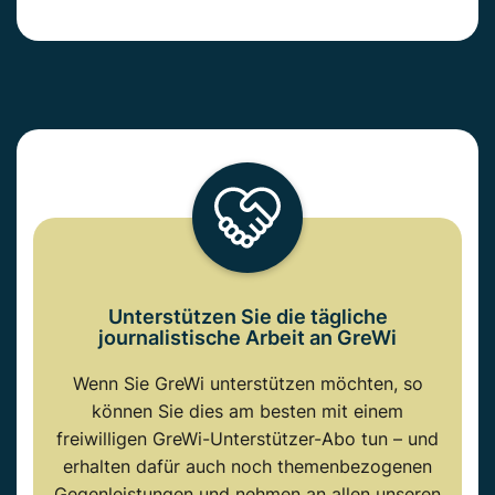
Unterstützen Sie die tägliche
journalistische Arbeit an GreWi
Wenn Sie GreWi unterstützen möchten, so
können Sie dies am besten mit einem
freiwilligen GreWi-Unterstützer-Abo tun – und
erhalten dafür auch noch themenbezogenen
Gegenleistungen und nehmen an allen unseren