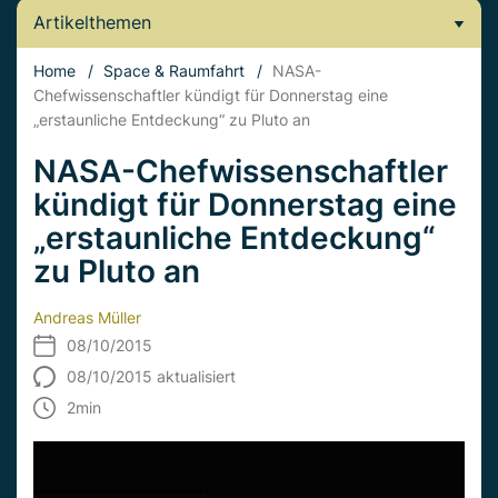
Artikelthemen
Home
/
Space & Raumfahrt
/
NASA-
Chefwissenschaftler kündigt für Donnerstag eine
„erstaunliche Entdeckung“ zu Pluto an
NASA-Chefwissenschaftler
kündigt für Donnerstag eine
„erstaunliche Entdeckung“
zu Pluto an
Andreas Müller
08/10/2015
08/10/2015 aktualisiert
2
min