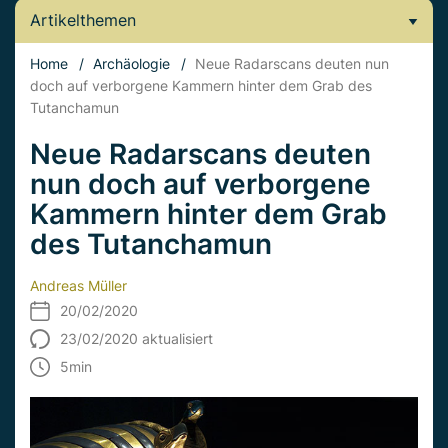
Artikelthemen
Home
/
Archäologie
/
Neue Radarscans deuten nun
doch auf verborgene Kammern hinter dem Grab des
Tutanchamun
Neue Radarscans deuten
nun doch auf verborgene
Kammern hinter dem Grab
des Tutanchamun
Andreas Müller
20/02/2020
23/02/2020 aktualisiert
5
min