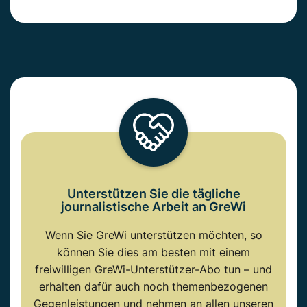
Unterstützen Sie die tägliche
journalistische Arbeit an GreWi
Wenn Sie GreWi unterstützen möchten, so
können Sie dies am besten mit einem
freiwilligen GreWi-Unterstützer-Abo tun – und
erhalten dafür auch noch themenbezogenen
Gegenleistungen und nehmen an allen unseren