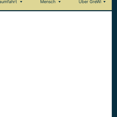
aumfahrt
Mensch
Über GreWi