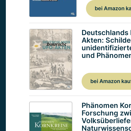
bei Amazon k
Deutschlands 
Akten: Schild
unidentifizier
und Phänomen
bei Amazon kau
Phänomen Kor
Forschung zw
Volksüberlief
Naturwissensc