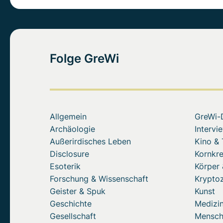
Folge GreWi
Allgemein
GreWi-
Archäologie
Intervi
Außerirdisches Leben
Kino &
Disclosure
Kornkre
Esoterik
Körper 
Forschung & Wissenschaft
Krypto
Geister & Spuk
Kunst
Geschichte
Medizin
Gesellschaft
Mensc