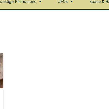
onstige Phänomene
UFOs
Space & R