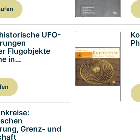
aufen
historische UFO-
Ko
erungen
Ph
ter Flugobjekte
e in…
fen
nkreise:
ischen
erung, Grenz- und
haft