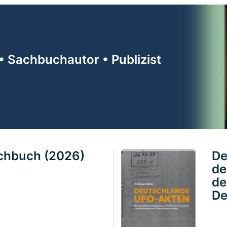
• Sachbuchautor • Publizist
achbuch (2026)
De
de
de
De