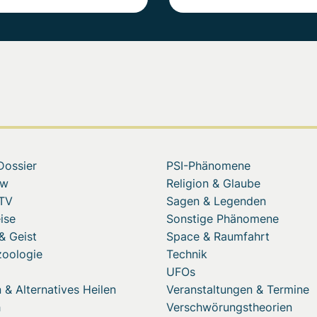
Dossier
PSI-Phänomene
ew
Religion & Glaube
 TV
Sagen & Legenden
ise
Sonstige Phänomene
& Geist
Space & Raumfahrt
zoologie
Technik
UFOs
 & Alternatives Heilen
Veranstaltungen & Termine
h
Verschwörungstheorien