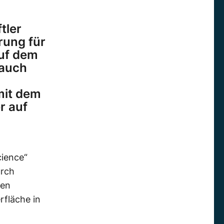
tler
rung für
auf dem
 auch
mit dem
r auf
cience“
urch
den
rfläche in