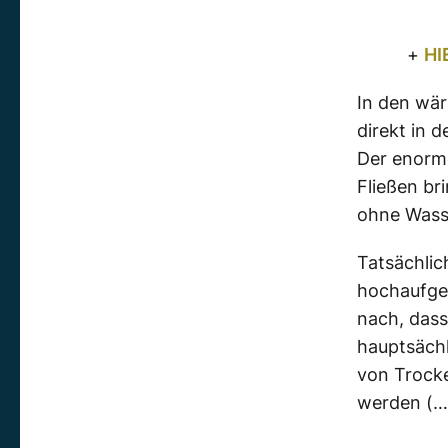
+
HI
In den wä
direkt in 
Der enorm
Fließen br
ohne Wasse
Tatsächli
hochaufge
nach, dass
hauptsächl
von Trocke
werden (…