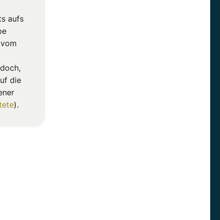
ts aufs
pe
A vom
jedoch,
uf die
ener
tete
).