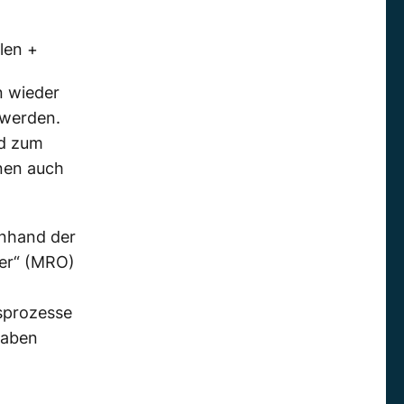
len +
n wieder
 werden.
nd zum
nnen auch
anhand der
er“ (MRO)
gsprozesse
raben