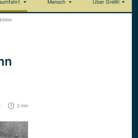
aumfahrt
Mensch
Über GreWi
bilden
nn
t
2
min