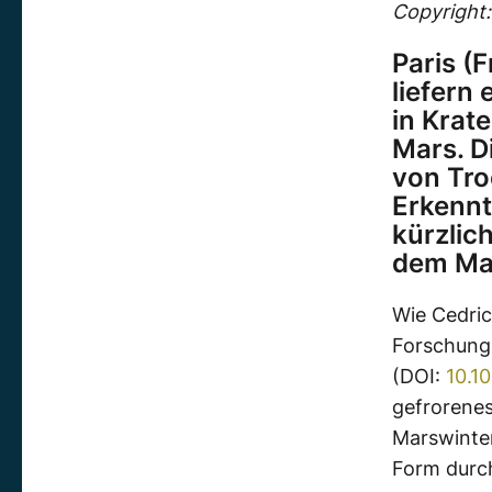
Copyright
Paris (
liefern
in Krat
Mars. D
von Tro
Erkennt
kürzlic
dem Mar
Wie Cedric
Forschung
(DOI:
10.1
gefrorenes
Marswinter
Form durch