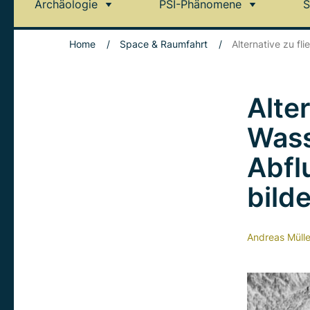
Archäologie
PSI-Phänomene
S
Home
/
Space & Raumfahrt
/
Alternative zu f
Alte
Wass
Abfl
bild
Andreas Mülle