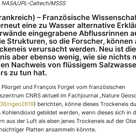
: NASA/JPL-Caltech/MSSS
Frankreich) – Französische Wissenschaf
 erneut eine zu Wasser alternative Erklä
erwände eingegrabene Abflussrinnen 
ie Strukturen, so die Forscher, können
ckeneis verursacht werden. Neu ist die
nis aber ebenso wenig, wie sie nichts 
hen Nachweis von flüssigem Salzwasse
s zu tun hat.
 Pilorget und François Forget vom französischen
szentrum CNRS aktuell im Fachjournal „Nature Geos
038/ngeo2619
) berichten, könne dieses Trockeneis d
 Kohlendioxid gebildet werden, wenn dieses sich in 
n aus der Luft als eben jenes Trockeneis auf der Obe
sichtiger Platten ansammeln könnte.