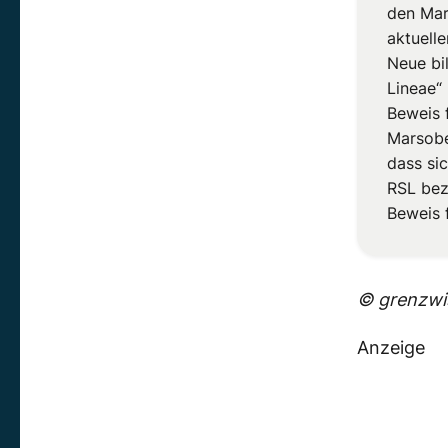
den Mar
aktuell
Neue bi
Lineae“
Beweis 
Marsobe
dass sic
RSL bez
Beweis 
© grenzwis
Anzeige