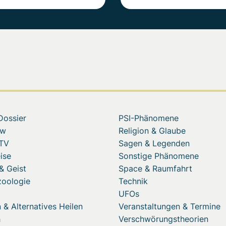
Dossier
PSI-Phänomene
ew
Religion & Glaube
 TV
Sagen & Legenden
ise
Sonstige Phänomene
& Geist
Space & Raumfahrt
zoologie
Technik
UFOs
 & Alternatives Heilen
Veranstaltungen & Termine
h
Verschwörungstheorien