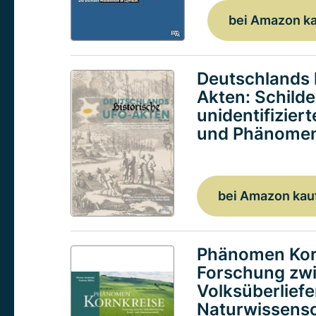
bei Amazon k
Deutschlands 
Akten: Schild
unidentifizier
und Phänomen
bei Amazon kau
Phänomen Kor
Forschung zw
Volksüberlief
Naturwissensc