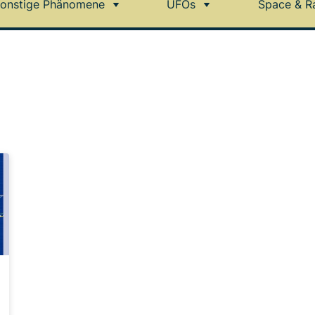
onstige Phänomene
UFOs
Space & R