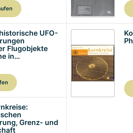
aufen
historische UFO-
Ko
erungen
Ph
ter Flugobjekte
e in…
fen
nkreise:
ischen
erung, Grenz- und
haft