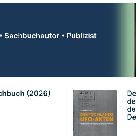
• Sachbuchautor • Publizist
achbuch (2026)
De
de
de
De