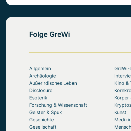
Folge GreWi
Allgemein
GreWi-
Archäologie
Intervi
Außerirdisches Leben
Kino &
Disclosure
Kornkre
Esoterik
Körper 
Forschung & Wissenschaft
Krypto
Geister & Spuk
Kunst
Geschichte
Medizin
Gesellschaft
Mensc