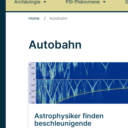
Archäologie
PSI-Phänomene
S
Home
/
Autobahn
Autobahn
Astrophysiker finden
beschleunigende