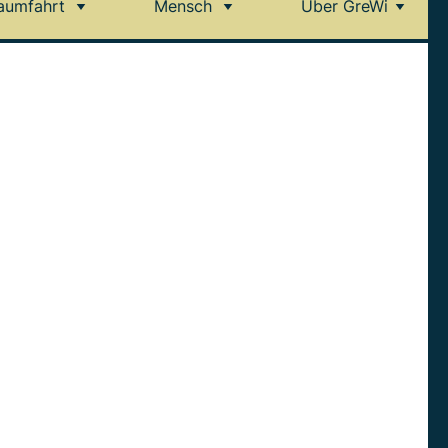
aumfahrt
Mensch
Über GreWi